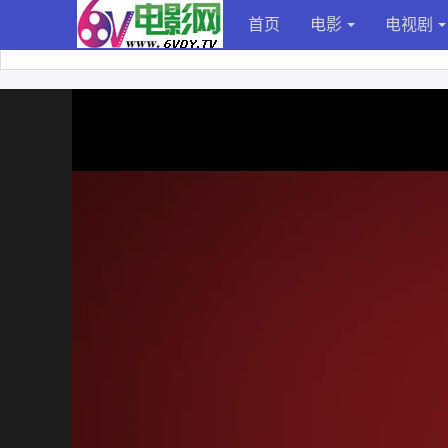
首页
电影
电视剧