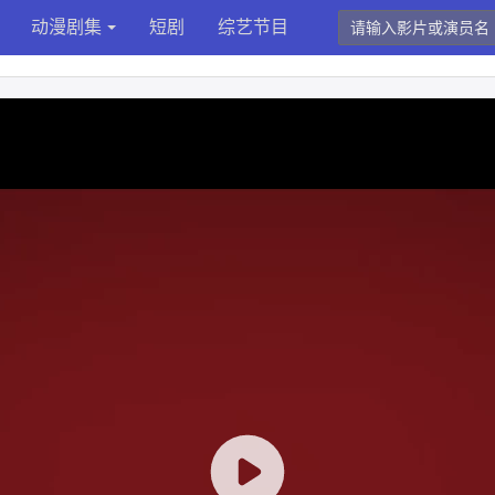
动漫剧集
短剧
综艺节目