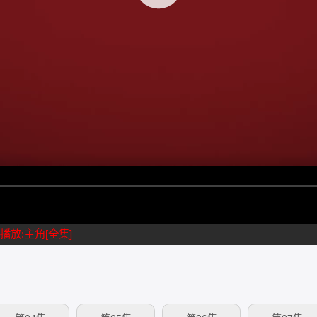
播放:主角[全集]