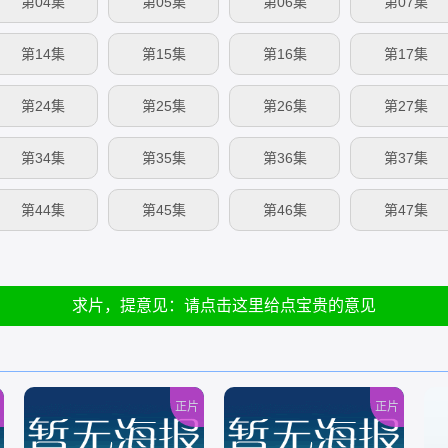
第04集
第05集
第06集
第07集
第14集
第15集
第16集
第17集
第24集
第25集
第26集
第27集
第34集
第35集
第36集
第37集
第44集
第45集
第46集
第47集
求片，提意见：请点击这里给点宝贵的意见
正片
正片