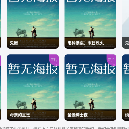
鬼屋
韦科惨案：末日烈火
鬼
篇
正片
正片
/
/
/
母亲的直觉
圣诞绅士夜
绣