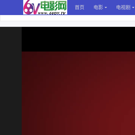
首页
电影
电视剧