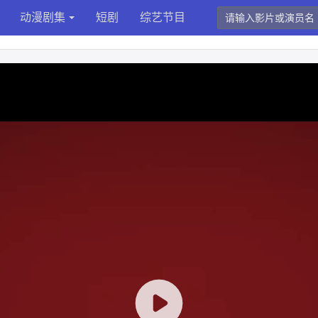
动漫剧集
短剧
综艺节目