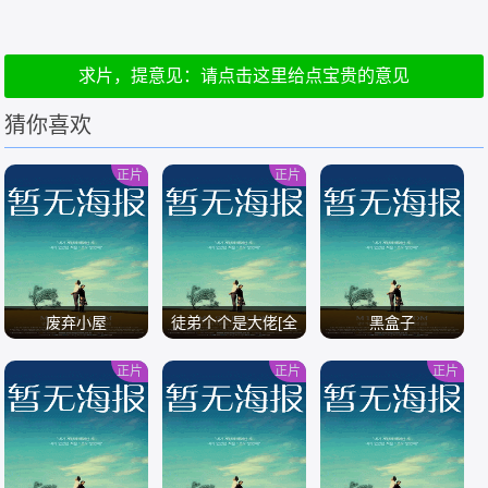
求片，提意见：请点击这里给点宝贵的意见
猜你喜欢
正片
正片
废弃小屋
徒弟个个是大佬[全
黑盒子
集]
正片
正片
正片
/
/
/