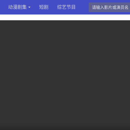
动漫剧集
短剧
综艺节目