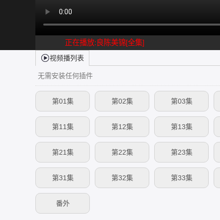
正在播放:良陈美锦[全集]
视频播列表
无需安装任何插件
第01集
第02集
第03集
第11集
第12集
第13集
第21集
第22集
第23集
第31集
第32集
第33集
番外