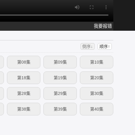
我要报错
倒序↓
顺序↑
第08集
第09集
第10集
第18集
第19集
第20集
第28集
第29集
第30集
第38集
第39集
第40集