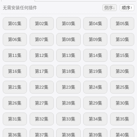
无需安装任何插件
倒序↓
顺序↑
第01集
第02集
第03集
第04集
第05集
第06集
第07集
第08集
第09集
第10集
第11集
第12集
第13集
第14集
第15集
第16集
第17集
第18集
第19集
第20集
第21集
第22集
第23集
第24集
第25集
第26集
第27集
第28集
第29集
第30集
第31集
第32集
第33集
第34集
第35集
第36集
第37集
第38集
第39集
第40集