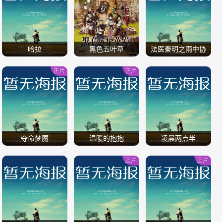
/
/
/
哈拉
黑色五叶草
法医秦明之雨中协
奏曲
正片
正片
/
/
/
夺命梦魇
温暖的抱抱
凌晨两点半
正片
正片
/
/
/