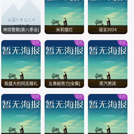
/
/
/
神烦警察[第八季全]
米莉摆烂
谣言2024
正片
正片
正片
/
/
/
我盛大的同志婚礼
五角秘势力[全集]
蒸汽男孩
正片
正片
正片
/
/
/