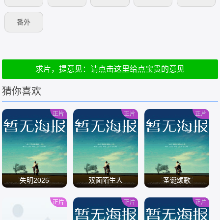
番外
求片，提意见：请点击这里给点宝贵的意见
猜你喜欢
正片
正片
正片
失明2025
双面陌生人
圣诞颂歌
正片
正片
正片