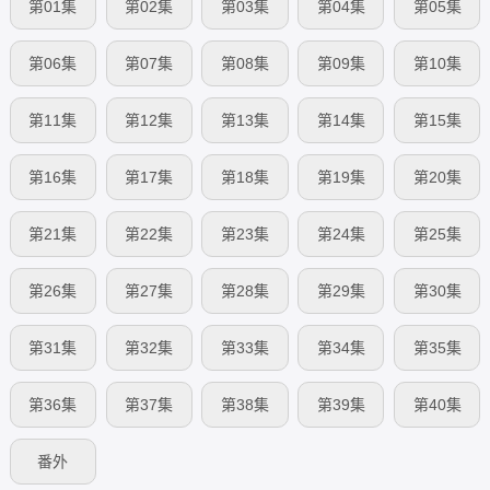
第01集
第02集
第03集
第04集
第05集
第06集
第07集
第08集
第09集
第10集
第11集
第12集
第13集
第14集
第15集
第16集
第17集
第18集
第19集
第20集
第21集
第22集
第23集
第24集
第25集
第26集
第27集
第28集
第29集
第30集
第31集
第32集
第33集
第34集
第35集
第36集
第37集
第38集
第39集
第40集
番外