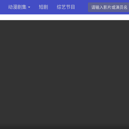
动漫剧集
短剧
综艺节目