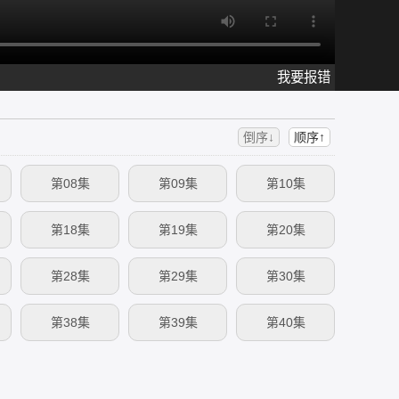
我要报错
倒序↓
顺序↑
第08集
第09集
第10集
第18集
第19集
第20集
第28集
第29集
第30集
第38集
第39集
第40集