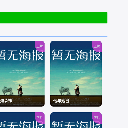
正片
正片
海争锋
他年她日
正片
正片