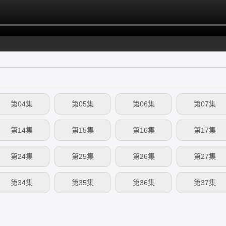
第04集
第05集
第06集
第07集
第14集
第15集
第16集
第17集
第24集
第25集
第26集
第27集
第34集
第35集
第36集
第37集