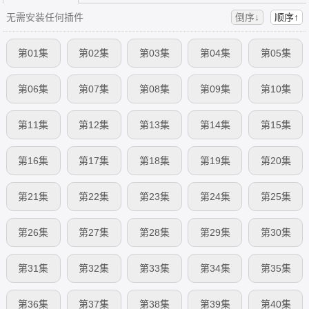
无需安装任何插件
倒序↓
顺序↑
第01集
第02集
第03集
第04集
第05集
第06集
第07集
第08集
第09集
第10集
第11集
第12集
第13集
第14集
第15集
第16集
第17集
第18集
第19集
第20集
第21集
第22集
第23集
第24集
第25集
第26集
第27集
第28集
第29集
第30集
第31集
第32集
第33集
第34集
第35集
第36集
第37集
第38集
第39集
第40集