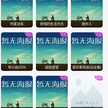
/
/
/
代客泊车
奇怪的生活方式
镜中人
正片
正片
正片
/
/
/
导火线2025
超级望望
爱的季风掠过[全集]
正片
正片
/
/
/