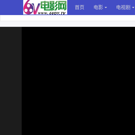
首页
电影
电视剧