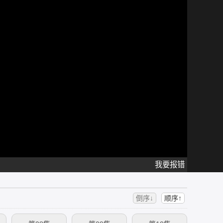
我要报错
倒序↓
顺序↑