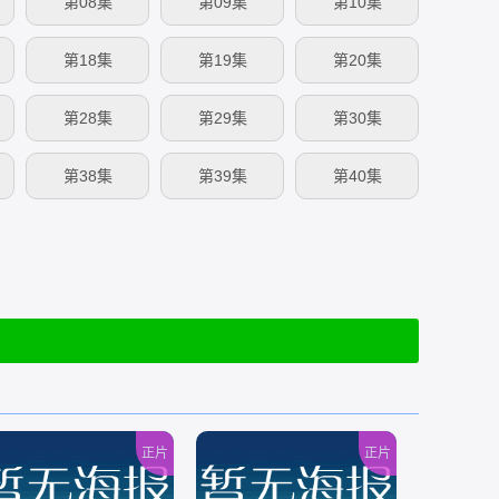
第08集
第09集
第10集
第18集
第19集
第20集
第28集
第29集
第30集
第38集
第39集
第40集
正片
正片