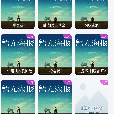
/
/
/
攀登者
卧底[第二季全]
风吹麦浪
正片
正片
正片
/
/
/
一个经典的恐怖故
投名状
二龙湖·村暖花开2
事
[全集]
正片
正片
正片
/
/
/