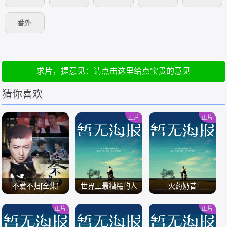
番外
求片，提意见：请点击这里给点宝贵的意见
猜你喜欢
正片
正片
不爱不归[全集]
世界上最糟糕的人
火药奶昔
正片
正片