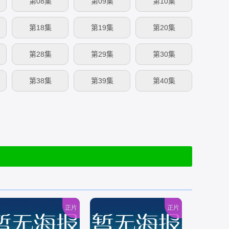
第08集
第09集
第10集
第18集
第19集
第20集
第28集
第29集
第30集
第38集
第39集
第40集
正片
正片