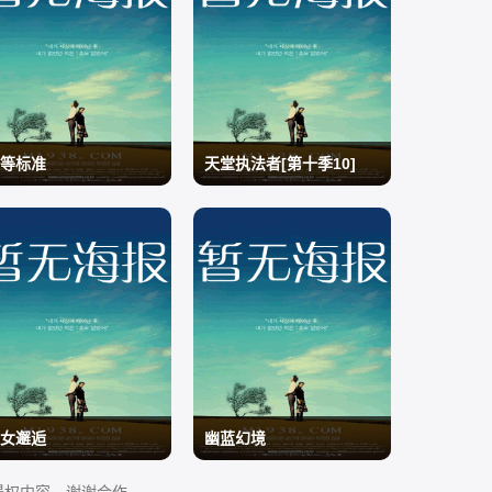
等标准
天堂执法者[第十季10]
/
女邂逅
幽蓝幻境