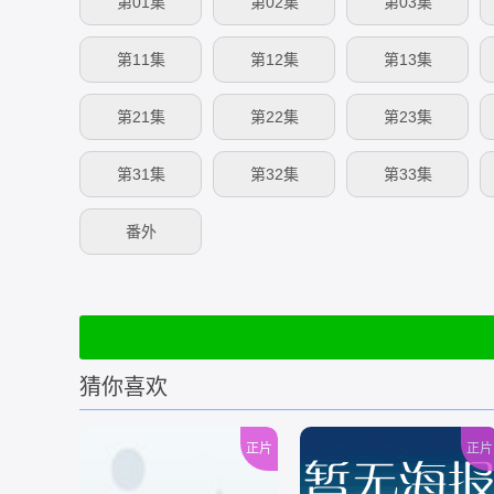
第01集
第02集
第03集
第11集
第12集
第13集
第21集
第22集
第23集
第31集
第32集
第33集
番外
猜你喜欢
正片
正片