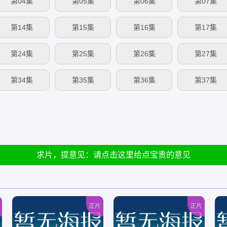
第04集
第05集
第06集
第07集
第14集
第15集
第16集
第17集
第24集
第25集
第26集
第27集
第34集
第35集
第36集
第37集
求片，提意见：请点击这里给点宝贵的意见
正片
正片