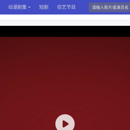
动漫剧集
短剧
综艺节目