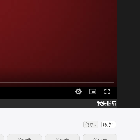
我要报错
倒序↓
顺序↑