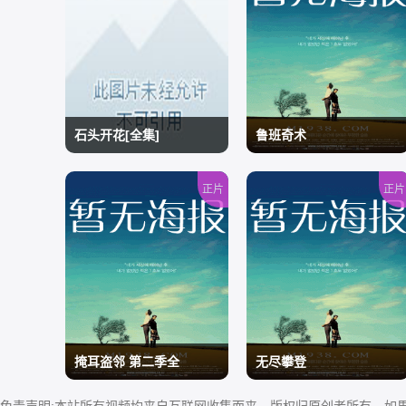
石头开花[全集]
鲁班奇术
正片
正片
/
/
掩耳盗邻 第二季全
无尽攀登