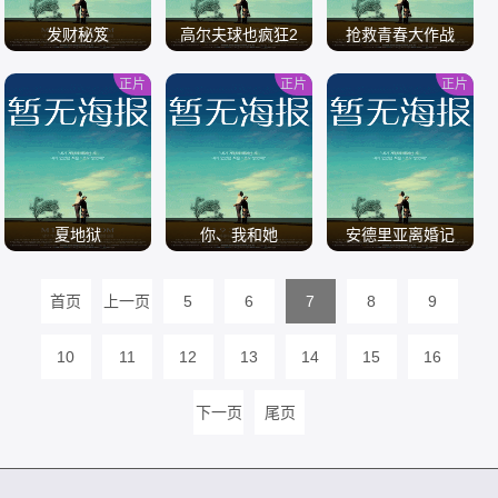
发财秘笈
高尔夫球也疯狂2
抢救青春大作战
正片
正片
正片
/
/
/
夏地狱
你、我和她
安德里亚离婚记
首页
上一页
5
6
7
8
9
/
/
/
10
11
12
13
14
15
16
下一页
尾页