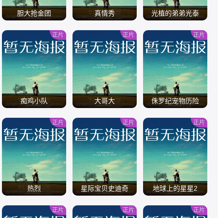
胆大抢金团
真情秀
光植的弟弟光泰
正片
正片
正片
/
/
/
痴鸡小队
大哥大
侏罗纪宠物历险
记：重返野外
正片
正片
正片
/
/
/
热烈
星际宝贝史迪奇
地球上的星星2
正片
正片
正片